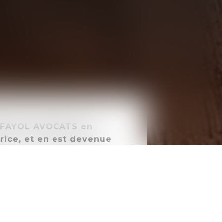
t FAYOL AVOCATS en
trice, et en est devenue
t Public (Contrats Publics
éter sa formation
rivé (Droit de l’immobilier,