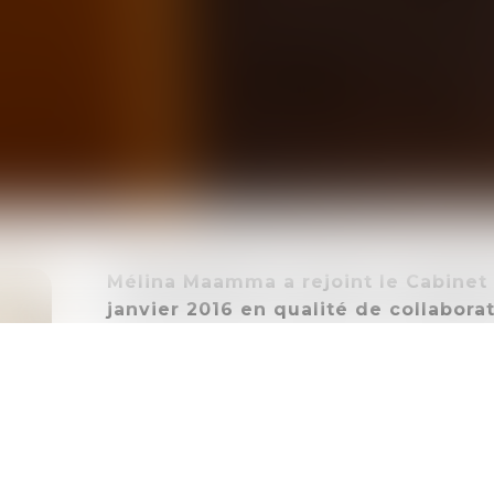
Mélina Maamma a rejoint le Cabine
janvier 2016 en qualité de collabora
associée en janvier 2018.
Après avoir obtenu un Master 2 en Droi
et Partenariats), elle a souhaité compl
universitaire par un Master 2 en Droit P
de la construction et de l’urbanisme).