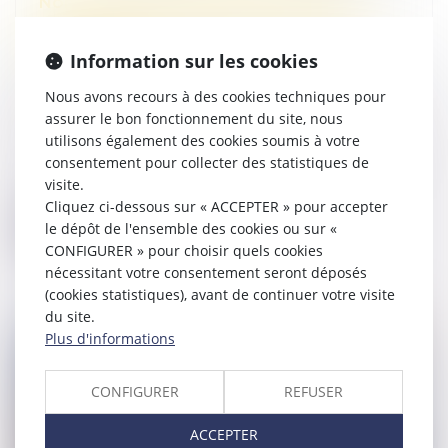
Non-respect du temps de repos : le
salarié n’a pas à démontrer l’existence
d’un préjudice
Information sur les cookies
19/02/2024
Nous avons recours à des cookies techniques pour
La durée légale de repos entre deux
assurer le bon fonctionnement du site, nous
journées de travail est fixée, en France, à
utilisons également des cookies soumis à votre
minima à 11 heures consécutives, bien
consentement pour collecter des statistiques de
que des dérogations ou aménagements à
visite.
c...
Cliquez ci-dessous sur « ACCEPTER » pour accepter
le dépôt de l'ensemble des cookies ou sur «
Lire la suite
CONFIGURER » pour choisir quels cookies
nécessitant votre consentement seront déposés
(cookies statistiques), avant de continuer votre visite
du site.
Plus d'informations
CONFIGURER
REFUSER
ACCEPTER