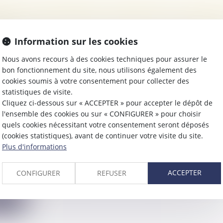
ation de harcèlement, licenciement et charge d
023
e des articles L. 1152-2, L. 1152-3 et L. 1154-1 du co
Information sur les cookies
voqués dans la lettre de licenciement caractérisent 
Nous avons recours à des cookies techniques pour assurer le
 suite
bon fonctionnement du site, nous utilisons également des
cookies soumis à votre consentement pour collecter des
statistiques de visite.
Cliquez ci-dessous sur « ACCEPTER » pour accepter le dépôt de
l'ensemble des cookies ou sur « CONFIGURER » pour choisir
quels cookies nécessitant votre consentement seront déposés
ement économique : précisions sur la cessation 
(cookies statistiques), avant de continuer votre visite du site.
ve
Plus d'informations
023
de cassation déduit de l’article L. 1233-3, 4°, du C
ACCEPTER
CONFIGURER
REFUSER
té complète et définitive d’une entreprise constitu
 suite