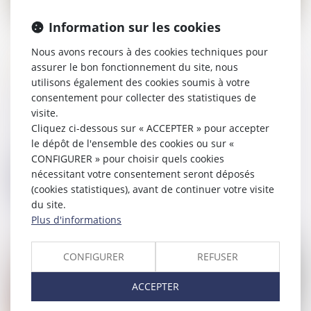
Information sur les cookies
Nous avons recours à des cookies techniques pour
Arrêt maladie suspect : tout savoir sur la
assurer le bon fonctionnement du site, nous
contre-visite médicale patronale
utilisons également des cookies soumis à votre
24/02/2025
consentement pour collecter des statistiques de
L'un de vos salariés est en arrêt de
visite.
travail, mais vous n'êtes pas convaincu
Cliquez ci-dessous sur « ACCEPTER » pour accepter
de sa bonne foi. Vous estimez que son
le dépôt de l'ensemble des cookies ou sur «
arrêt de travail n'est pas justifié ou qu'...
CONFIGURER » pour choisir quels cookies
nécessitant votre consentement seront déposés
Lire la suite
(cookies statistiques), avant de continuer votre visite
du site.
Plus d'informations
CONFIGURER
REFUSER
ACCEPTER