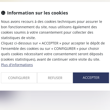
024
 carence supplémentaires, baisse de la rémunérat
Information sur les cookies
e travail de courte durée et renforcement des contr
Nous avons recours à des cookies techniques pour assurer le
 suite
bon fonctionnement du site, nous utilisons également des
cookies soumis à votre consentement pour collecter des
statistiques de visite.
Cliquez ci-dessous sur « ACCEPTER » pour accepter le dépôt de
l'ensemble des cookies ou sur « CONFIGURER » pour choisir
quels cookies nécessitant votre consentement seront déposés
n publique d’État : les modalités des congés de
(cookies statistiques), avant de continuer votre visite du site.
 évoluent
Plus d'informations
024
que fonctionnaire, vous pouvez être placé en con
ACCEPTER
CONFIGURER
REFUSER
 d'une pathologie invalidante qui nécessite un long
 suite