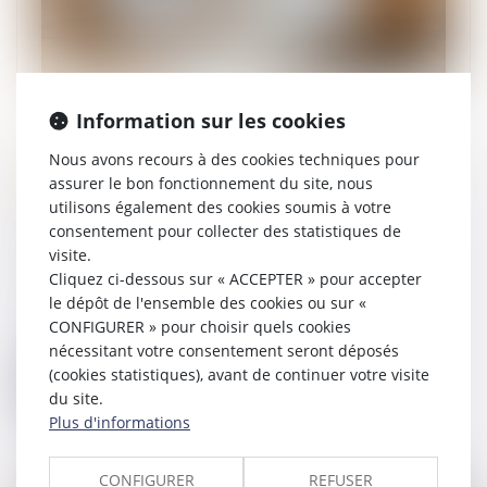
Information sur les cookies
La pompe à chaleur ayant nécessité des
Nous avons recours à des cookies techniques pour
travaux modestes n’est pas un ouvrage
assurer le bon fonctionnement du site, nous
au sens de l’article 1792 du Code civil !
utilisons également des cookies soumis à votre
05/09/2025
consentement pour collecter des statistiques de
Depuis quelques années, la Cour de
visite.
cassation a opéré un revirement
Cliquez ci-dessous sur « ACCEPTER » pour accepter
important concernant les éléments
le dépôt de l'ensemble des cookies ou sur «
d’équipement installés sur un ouvrage
CONFIGURER » pour choisir quels cookies
existant...
nécessitant votre consentement seront déposés
(cookies statistiques), avant de continuer votre visite
Lire la suite
du site.
Plus d'informations
CONFIGURER
REFUSER