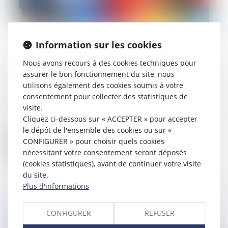
Information sur les cookies
Renforcement de la protection des
Nous avons recours à des cookies techniques pour
parents d’enfants malades ou handicapés
assurer le bon fonctionnement du site, nous
02/08/2023
utilisons également des cookies soumis à votre
La loi visant à renforcer la protection des
consentement pour collecter des statistiques de
familles d’enfants atteints d’une maladie
visite.
ou d’un handicap ou victimes d’un
Cliquez ci-dessous sur « ACCEPTER » pour accepter
accident d’une particulière gravité,...
le dépôt de l'ensemble des cookies ou sur «
CONFIGURER » pour choisir quels cookies
Lire la suite
nécessitant votre consentement seront déposés
(cookies statistiques), avant de continuer votre visite
du site.
Plus d'informations
CONFIGURER
REFUSER