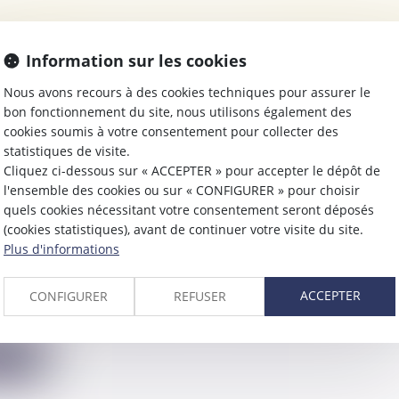
ompensateur non pris et sort de l’indemnité de
024
Information sur les cookies
e a été porté devant la Cour de cassation le 4 sep
r qui avait été condamné à verser, entre autres, à 
Nous avons recours à des cookies techniques pour assurer le
bon fonctionnement du site, nous utilisons également des
 suite
cookies soumis à votre consentement pour collecter des
statistiques de visite.
Cliquez ci-dessous sur « ACCEPTER » pour accepter le dépôt de
l'ensemble des cookies ou sur « CONFIGURER » pour choisir
quels cookies nécessitant votre consentement seront déposés
(cookies statistiques), avant de continuer votre visite du site.
e travail pour raisons de santé : un rapport préco
Plus d'informations
s agents
024
ACCEPTER
CONFIGURER
REFUSER
 carence supplémentaires, baisse de la rémunérat
e travail de courte durée et renforcement des contr
 suite