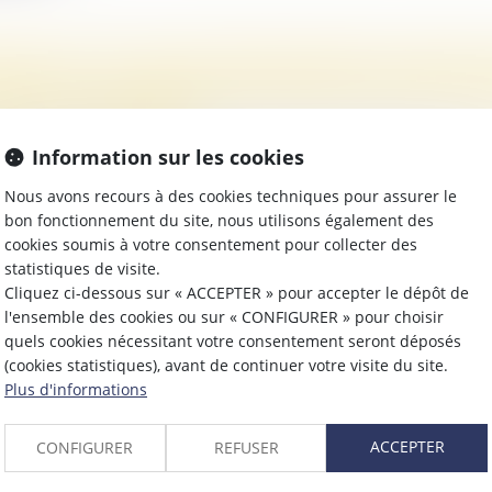
ssement de la durée hebdomadaire maximale de t
lculée sur une période quelconque de douze sem
 droit à la réparation
Information sur les cookies
023
a décision d’une Cour d’appel de débouter un sala
Nous avons recours à des cookies techniques pour assurer le
 d'une indemnité pour non-respect des durées max
bon fonctionnement du site, nous utilisons également des
cookies soumis à votre consentement pour collecter des
 suite
statistiques de visite.
Cliquez ci-dessous sur « ACCEPTER » pour accepter le dépôt de
l'ensemble des cookies ou sur « CONFIGURER » pour choisir
quels cookies nécessitant votre consentement seront déposés
(cookies statistiques), avant de continuer votre visite du site.
ement économique : précisions sur la cessation 
Plus d'informations
ve
ACCEPTER
023
CONFIGURER
REFUSER
de cassation déduit de l’article L. 1233-3, 4°, du C