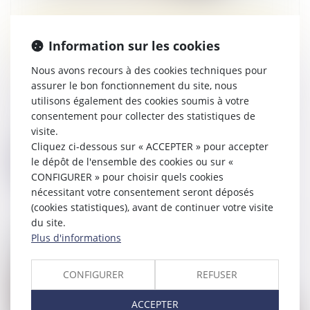
Reclassement du salarié inapte et notion
de groupe au sens de l’ordonnance du 22
Information sur les cookies
septembre 2017
Nous avons recours à des cookies techniques pour
21/08/2023
assurer le bon fonctionnement du site, nous
Pour la Cour de cassation, l'obligation qui
utilisons également des cookies soumis à votre
pèse sur l'employeur de rechercher un
consentement pour collecter des statistiques de
reclassement au salarié déclaré par le
visite.
médecin du travail inapte à reprendr...
Cliquez ci-dessous sur « ACCEPTER » pour accepter
le dépôt de l'ensemble des cookies ou sur «
Lire la suite
CONFIGURER » pour choisir quels cookies
nécessitant votre consentement seront déposés
(cookies statistiques), avant de continuer votre visite
du site.
Plus d'informations
CONFIGURER
REFUSER
ACCEPTER