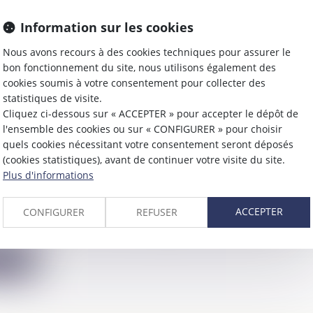
023
Information sur les cookies
tre chargé de la Ville et du Logement rappelle les
ccélérer la rénovation des logements considérés c
Nous avons recours à des cookies techniques pour assurer le
bon fonctionnement du site, nous utilisons également des
 suite
cookies soumis à votre consentement pour collecter des
statistiques de visite.
Cliquez ci-dessous sur « ACCEPTER » pour accepter le dépôt de
l'ensemble des cookies ou sur « CONFIGURER » pour choisir
quels cookies nécessitant votre consentement seront déposés
(cookies statistiques), avant de continuer votre visite du site.
ion réglementée : intérêt indirect du dirigean
Plus d'informations
ables pour la société
023
ACCEPTER
CONFIGURER
REFUSER
érêt indirect au contrat le directeur général d'une 
 de sa famille lors de la signature d'un bail entre la
 suite