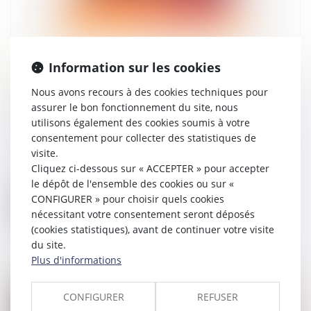
Information sur les cookies
Réforme des retraites 2023 projet de loi
PLFSS rectificatif
Nous avons recours à des cookies techniques pour
29/03/2023
assurer le bon fonctionnement du site, nous
Recul de l'âge légal de départ à la
utilisons également des cookies soumis à votre
retraite à 64 ans d'ici 2030, durée de
consentement pour collecter des statistiques de
cotisation portée à 43 ans dès 2027,
visite.
emploi des seniors, petites pensions, fin
Cliquez ci-dessous sur « ACCEPTER » pour accepter
des...
le dépôt de l'ensemble des cookies ou sur «
CONFIGURER » pour choisir quels cookies
Lire la suite
nécessitant votre consentement seront déposés
(cookies statistiques), avant de continuer votre visite
du site.
Plus d'informations
CONFIGURER
REFUSER