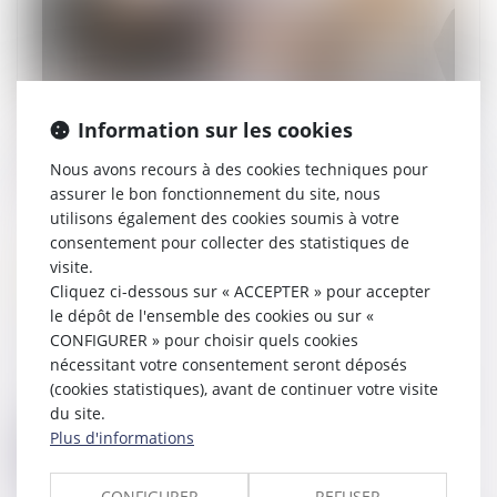
Information sur les cookies
Nous avons recours à des cookies techniques pour
assurer le bon fonctionnement du site, nous
utilisons également des cookies soumis à votre
consentement pour collecter des statistiques de
Prise en compte d’une obligation légale
visite.
nouvelle pour la fixation du loyer
Cliquez ci-dessous sur « ACCEPTER » pour accepter
le dépôt de l'ensemble des cookies ou sur «
04/02/2025
Lors de la fixation du loyer d’un bail
CONFIGURER » pour choisir quels cookies
commercial, il est possible de tenir
nécessitant votre consentement seront déposés
compte d’une obligation légale nouvelle.
(cookies statistiques), avant de continuer votre visite
Ainsi, l’obligation d’assurance responsa...
du site.
Plus d'informations
Lire la suite
CONFIGURER
REFUSER