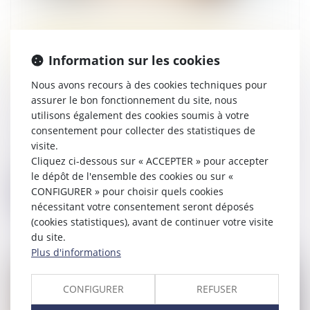
Indemnité de départ à la retraite :
clarification des principes d’interprétation
Information sur les cookies
d’une convention collective
Nous avons recours à des cookies techniques pour
03/12/2024
assurer le bon fonctionnement du site, nous
La Cour de cassation a rappelé le 20
utilisons également des cookies soumis à votre
novembre dernier que l’interprétation
consentement pour collecter des statistiques de
des dispositions d’une convention
visite.
collective, en cas d’ambiguïté, s’effectue
Cliquez ci-dessous sur « ACCEPTER » pour accepter
selon...
le dépôt de l'ensemble des cookies ou sur «
CONFIGURER » pour choisir quels cookies
Lire la suite
nécessitant votre consentement seront déposés
(cookies statistiques), avant de continuer votre visite
du site.
Plus d'informations
CONFIGURER
REFUSER