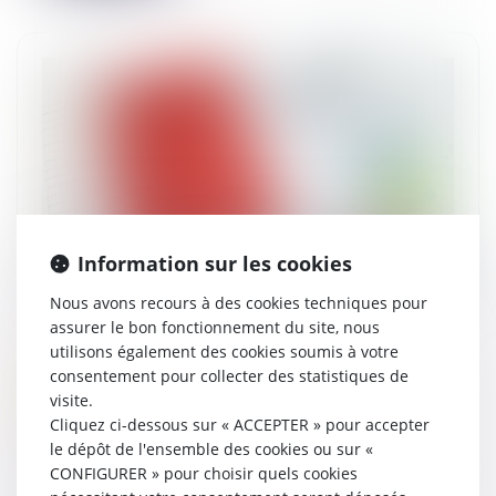
Information sur les cookies
Nous avons recours à des cookies techniques pour
assurer le bon fonctionnement du site, nous
utilisons également des cookies soumis à votre
Licenciement économique : précisions
consentement pour collecter des statistiques de
sur la cessation d’activité complète et
visite.
définitive
Cliquez ci-dessous sur « ACCEPTER » pour accepter
17/10/2023
le dépôt de l'ensemble des cookies ou sur «
La Cour de cassation déduit de l’article L.
CONFIGURER » pour choisir quels cookies
1233-3, 4°, du Code du travail que la