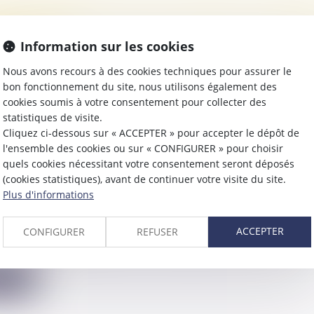
stres obligatoires sont-ils conformes aux exige
ntaires ?
Information sur les cookies
024
du Travail vous impose de tenir à jour et de conse
Nous avons recours à des cookies techniques pour assurer le
ires dans l’entreprise, sous peine de sanctions....
bon fonctionnement du site, nous utilisons également des
cookies soumis à votre consentement pour collecter des
 suite
statistiques de visite.
Cliquez ci-dessous sur « ACCEPTER » pour accepter le dépôt de
l'ensemble des cookies ou sur « CONFIGURER » pour choisir
quels cookies nécessitant votre consentement seront déposés
(cookies statistiques), avant de continuer votre visite du site.
Plus d'informations
 profanes et validité de la clause d’exclusion d
024
ACCEPTER
CONFIGURER
REFUSER
ur d’un bien bénéficie de la garantie des vices cac
 n’était pas apparent lors de l’achat, et qui rend le 
 suite