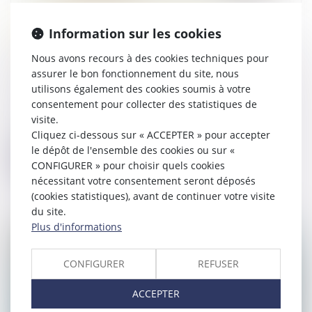
Faute inexcusable et rechute : la
Information sur les cookies
prescription ne repart pas à zéro
20/06/2025
Nous avons recours à des cookies techniques pour
En matière d’accidents du travail et de
assurer le bon fonctionnement du site, nous
maladies professionnelles, l’action en
utilisons également des cookies soumis à votre
reconnaissance de la faute inexcusable
consentement pour collecter des statistiques de
de l’employeur est strictement
visite.
encadrée...
Cliquez ci-dessous sur « ACCEPTER » pour accepter
le dépôt de l'ensemble des cookies ou sur «
Lire la suite
CONFIGURER » pour choisir quels cookies
nécessitant votre consentement seront déposés
(cookies statistiques), avant de continuer votre visite
du site.
Plus d'informations
CONFIGURER
REFUSER
ACCEPTER