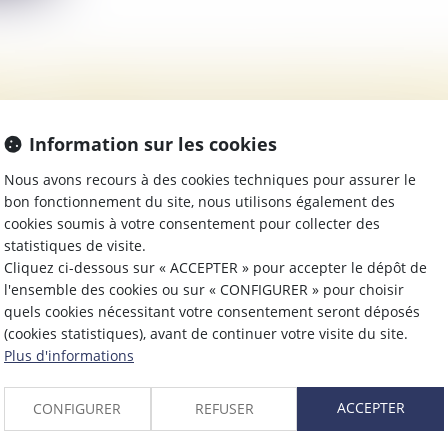
de : l’employeur doit verser le salaire correspon
avant la suspension du contrat, sans déduction p
Information sur les cookies
023
ié déclaré « inapte à tous les postes », avec dange
Nous avons recours à des cookies techniques pour assurer le
de et impossibilité de reclassement...
bon fonctionnement du site, nous utilisons également des
cookies soumis à votre consentement pour collecter des
 suite
statistiques de visite.
Cliquez ci-dessous sur « ACCEPTER » pour accepter le dépôt de
l'ensemble des cookies ou sur « CONFIGURER » pour choisir
quels cookies nécessitant votre consentement seront déposés
(cookies statistiques), avant de continuer votre visite du site.
ion ou camouflage des désordres antérieurement
Plus d'informations
?
ACCEPTER
CONFIGURER
REFUSER
023
 d’appel avait relevé dans un litige opposant un 