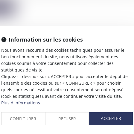
 suite
Information sur les cookies
at de travail peut prévoir le remboursement part
Nous avons recours à des cookies techniques pour assurer le
démission
bon fonctionnement du site, nous utilisons également des
023
cookies soumis à votre consentement pour collecter des
at de travail peut subordonner l'acquisition de l'in
statistiques de visite.
sence du salarié dans l'entreprise pendant une certa
Cliquez ci-dessous sur « ACCEPTER » pour accepter le dépôt de
l'ensemble des cookies ou sur « CONFIGURER » pour choisir
 suite
quels cookies nécessitant votre consentement seront déposés
(cookies statistiques), avant de continuer votre visite du site.
Plus d'informations
ACCEPTER
CONFIGURER
REFUSER
nation de la valeur locative des baux commerci
023