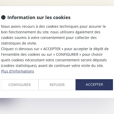
023
 l'âge légal de départ à la retraite à 64 ans d'ici 
 43 ans dès 2027, emploi des seniors, petites pensio
Information sur les cookies
Nous avons recours à des cookies techniques pour assurer le
 suite
bon fonctionnement du site, nous utilisons également des
cookies soumis à votre consentement pour collecter des
statistiques de visite.
Cliquez ci-dessous sur « ACCEPTER » pour accepter le dépôt de
l'ensemble des cookies ou sur « CONFIGURER » pour choisir
droit de préférence du locataire commercial en 
quels cookies nécessitant votre consentement seront déposés
(cookies statistiques), avant de continuer votre visite du site.
mobilier en liquidation judiciaire
Plus d'informations
023
 de gré à gré d’un actif immobilier en liquidation 
ce du droit de préférence de l’article L. 145-46-1 du 
ACCEPTER
CONFIGURER
REFUSER
 suite