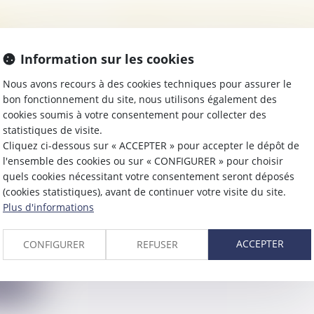
ent sexuel : un salarié peut être victime sans ê
026
Information sur les cookies
lement sexuel au travail ne suppose pas nécessair
Nous avons recours à des cookies techniques pour assurer le
ent destinataire des propos ou comportements à c
bon fonctionnement du site, nous utilisons également des
cookies soumis à votre consentement pour collecter des
 suite
statistiques de visite.
Cliquez ci-dessous sur « ACCEPTER » pour accepter le dépôt de
l'ensemble des cookies ou sur « CONFIGURER » pour choisir
quels cookies nécessitant votre consentement seront déposés
(cookies statistiques), avant de continuer votre visite du site.
ents d’employeurs et portage salarial : des dé
Plus d'informations
026
uvelle pour les groupements d’employeurs et les
ACCEPTER
CONFIGURER
REFUSER
: la loi simplifie certaines démarches administratives.
 suite