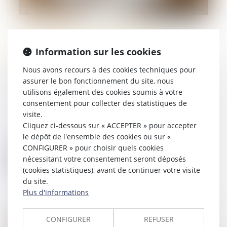
Rénovation énergétique : l'UFC-Que
Information sur les cookies
Choisir demande un guichet unique pour
Nous avons recours à des cookies techniques pour
toutes les aides
assurer le bon fonctionnement du site, nous
23/05/2025
utilisons également des cookies soumis à votre
L'association UFC-Que Choisir dénonce «
consentement pour collecter des statistiques de
l'échec » des dispositifs actuels d'aides
visite.
MaPrimeRénov' ou les certificats
Cliquez ci-dessous sur « ACCEPTER » pour accepter
d'économies d'énergie (CEE) à faire
le dépôt de l'ensemble des cookies ou sur «
bascul...
CONFIGURER » pour choisir quels cookies
nécessitant votre consentement seront déposés
Lire la suite
(cookies statistiques), avant de continuer votre visite
du site.
Plus d'informations
CONFIGURER
REFUSER