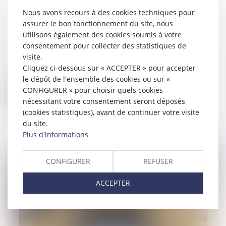
La Cour de Cassation vient de juger que
Nous avons recours à des cookies techniques pour
les agissements sexistes constituent un
assurer le bon fonctionnement du site, nous
motif de licenciement pour faute
utilisons également des cookies soumis à votre
10/07/2024
consentement pour collecter des statistiques de
Pour la première fois, la jurisprudence
visite.
considère que les agissements sexistes
Cliquez ci-dessous sur « ACCEPTER » pour accepter
constituent une faute...
le dépôt de l'ensemble des cookies ou sur «
CONFIGURER » pour choisir quels cookies
Lire la suite
nécessitant votre consentement seront déposés
(cookies statistiques), avant de continuer votre visite
du site.
Plus d'informations
CONFIGURER
REFUSER
ACCEPTER