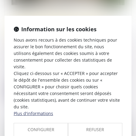
Congé supplémentaire de naissance :
Information sur les cookies
précisions réglementaires sur les
conditions de prise du congé
Nous avons recours à des cookies techniques pour
assurer le bon fonctionnement du site, nous
17/06/2026
Le décret du 30 mai 2026 précise les
utilisons également des cookies soumis à votre
modalités d'application du nouveau
consentement pour collecter des statistiques de
congé supplémentaire de naissance
visite.
prévu par le Code du travail. Il détermine
Cliquez ci-dessous sur « ACCEPTER » pour accepter
notammen...
le dépôt de l'ensemble des cookies ou sur «
CONFIGURER » pour choisir quels cookies
Lire la suite
nécessitant votre consentement seront déposés
(cookies statistiques), avant de continuer votre visite
du site.
Plus d'informations
CONFIGURER
REFUSER